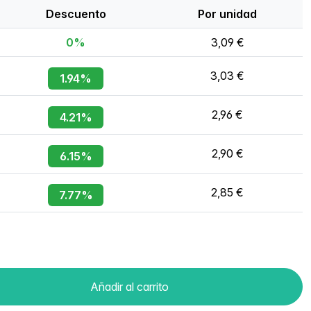
Descuento
Por unidad
0%
3,09 €
3,03 €
1.94%
2,96 €
4.21%
2,90 €
6.15%
2,85 €
7.77%
Añadir al carrito