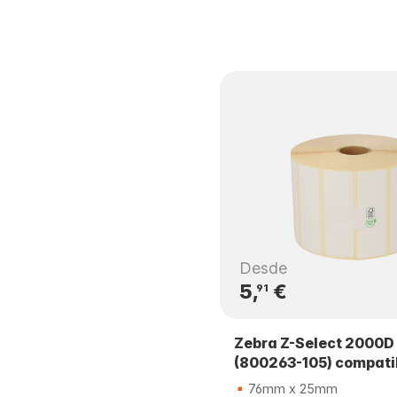
Desde
5,
€
91
Zebra Z-Select 2000D
(800263-105) compati
76mm x 25mm