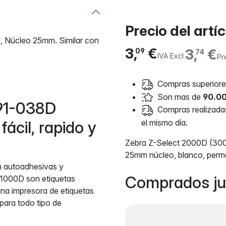
Precio del artí
, Núcleo 25mm. Similar con
3,
€
3,
€
09
74
IVA Excl.
Pr
Compras superiores
Son mas de
90.00
91-038D
Compras realizadas 
ácil, rapido y
el mismo día.
Zebra Z-Select 2000D (300
25mm núcleo, blanco, perm
n autoadhesivas y
Comprados ju
 1000D son etiquetas
na impresora de etiquetas
para todo tipo de