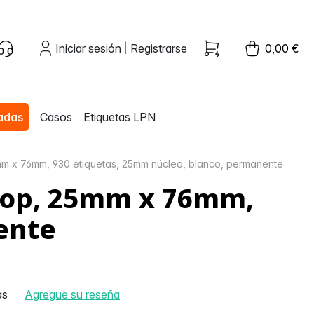
Iniciar sesión
Registrarse
0,00 €
|
zadas
Casos
Etiquetas LPN
m x 76mm, 930 etiquetas, 25mm núcleo, blanco, permanente
 Top, 25mm x 76mm,
ente
as
Agregue su reseña