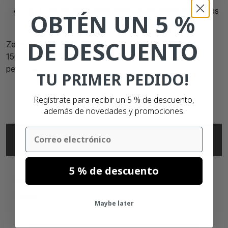
Compras realizadas antes de las 21:00 horas días
OBTÉN UN 5 %
laborales, serán despachadas el mismo día.
DE DESCUENTO
Zebra (800264-605) etiquetas compatibles, 102mm x
150mm, ECO, 300 etiquetas, núcleo 25mm, blanco,
permanente
TU PRIMER PEDIDO!
Regístrate para recibir un 5 % de descuento,
además de novedades y promociones.
Email
ESPECIFICACIONES
5 % de descuento
MARCA
ZEBRA
Maybe later