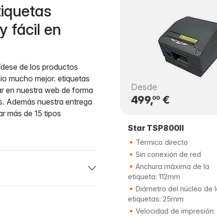
iquetas
 fácil en
vídese de los productos
cio mucho mejor. etiquetas
Desde
ar en nuestra web de forma
499,
€
00
es. Además nuestra entrega
ar más de 15 tipos
Star TSP800II
Térmico directo
Sin conexión de red
Anchura máxima de la
etiqueta: 112mm
Diámetro del núcleo de 
etiquetas: 25mm
Velocidad de impresión: