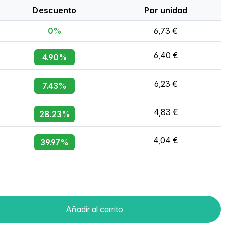
Descuento
Por unidad
0%
6,73 €
6,40 €
4.90%
6,23 €
7.43%
4,83 €
28.23%
4,04 €
39.97%
Añadir al carrito