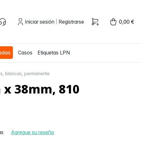
Iniciar sesión
Registrarse
0,00 €
|
zadas
Casos
Etiquetas LPN
as, blancas, permanente
m x 38mm, 810
as
Agregue su reseña