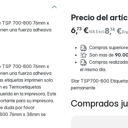
Precio del artí
ble TSP 700-800 76mm x
6,
€
8,
€
73
ienen una fuerza adhesiva
14
IVA Excl.
Pre
Compras superiores
Son mas de
90.00
Compras realizadas 
ble TSP 700-800 76mm x
el mismo día.
ienen una fuerza adhesiva
as etiquetas imprimen solo
Star TSP700-800 Etiquetas
ón es Termoetiquetas
permanente
uerida en la impresora. Este
ortante para su impresora.
Comprados ju
de duda por favor
0-800 76mm x 38mm se