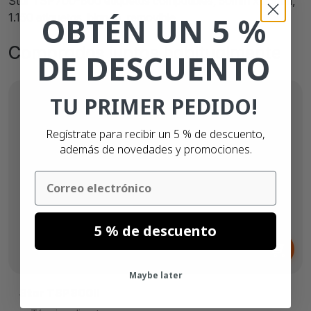
Star TSP700-800 etiquetas compatibles, 50mm x 25mm,
OBTÉN UN 5 %
1.150 etiquetas, blanco, removible
Comprados juntos habitualmente
DE DESCUENTO
TU PRIMER PEDIDO!
Regístrate para recibir un 5 % de descuento,
además de novedades y promociones.
Email
5 % de descuento
Desde
499,
€
00
Maybe later
Star TSP800II