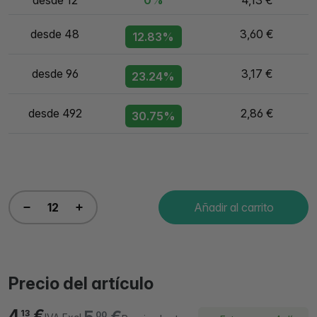
desde 12
0%
4,13 €
desde 48
3,60 €
12.83%
desde 96
3,17 €
23.24%
desde 492
2,86 €
30.75%
Añadir al carrito
Precio del artículo
4,
€
13
00