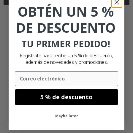
OBTÉN UN 5 %
MARCA
DE DESCUENTO
SEIKO
TU PRIMER PEDIDO!
Regístrate para recibir un 5 % de descuento,
TAMAÑO
además de novedades y promociones.
28MM
Email
89MM
5 % de descuento
Maybe later