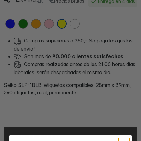
5,
€
IVA Excl.
Precios brutos
Entrega en 4 días
Compras superiores a 350,- No paga los gastos
de envío!
Son mas de
90.000 clientes satisfechos
Compras realizadas antes de las 21:00 horas días
laborales, serán despachadas el mismo día.
Seiko SLP-1BLB, etiquetas compatibles, 28mm x 89mm,
260 etiquetas, azul, permanente
ESPECIFICACIONES