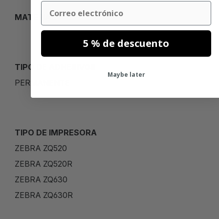
Email
MATERIAL
5 % de descuento
TIPO DE ADHESIVOS
Maybe later
PERMANENTE
TIPO DE IMPRESORA
ZEBRA ZQ520
ZEBRA ZQ520R
ZEBRA ZQ630
ZEBRA ZQ630R