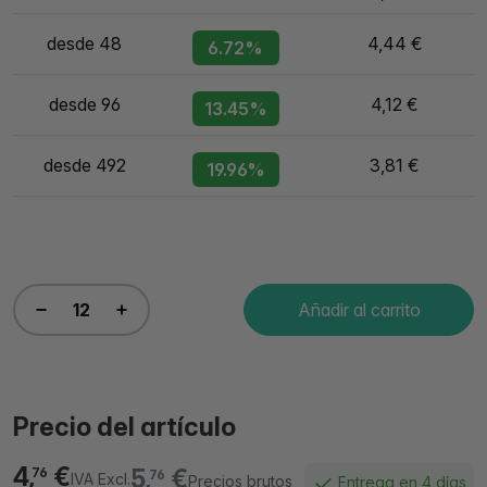
desde 48
4,44 €
6.72%
desde 96
4,12 €
13.45%
desde 492
3,81 €
19.96%
Añadir al carrito
Precio del artículo
4,
€
5,
€
76
76
IVA Excl.
Precios brutos
Entrega en 4 días