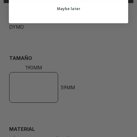
Maybe later
MARCA
DYMO
TAMAÑO
190MM
59MM
MATERIAL