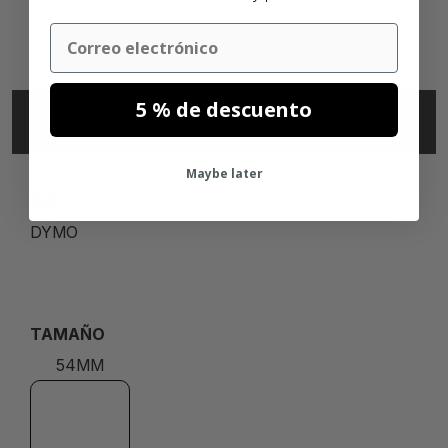
Email
5 % de descuento
ESPECIFICACIONES
Maybe later
MARCA
DYMO
TAMAÑO
54MM