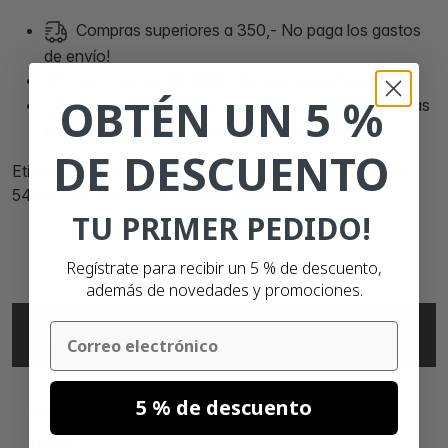
Compras superiores a 350,- No paga los gastos
de envío!
Son mas de
90.000 clientes satisfechos
OBTÉN UN 5 %
Compras realizadas antes de las 21:00 horas días
laborales, serán despachadas el mismo día.
DE DESCUENTO
Etiquetas compatibles Dymo 11352 / S0722520, 25mm x
54mm, 500 etiquetas, blanco, permanente
TU PRIMER PEDIDO!
Regístrate para recibir un 5 % de descuento,
además de novedades y promociones.
Email
ESPECIFICACIONES
5 % de descuento
MARCA
DYMO