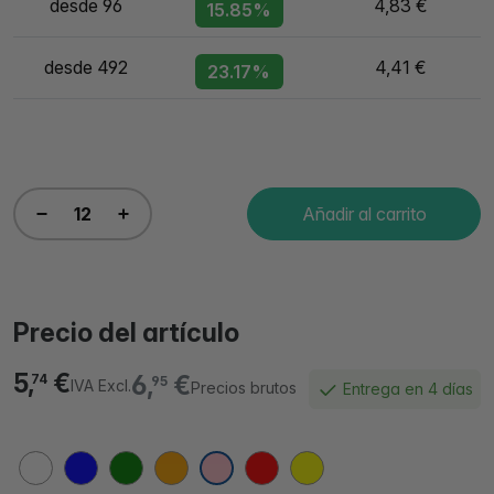
desde 96
4,83 €
15.85%
desde 492
4,41 €
23.17%
Añadir al carrito
Precio del artículo
5,
€
6,
€
74
95
IVA Excl.
Precios brutos
Entrega en 4 días