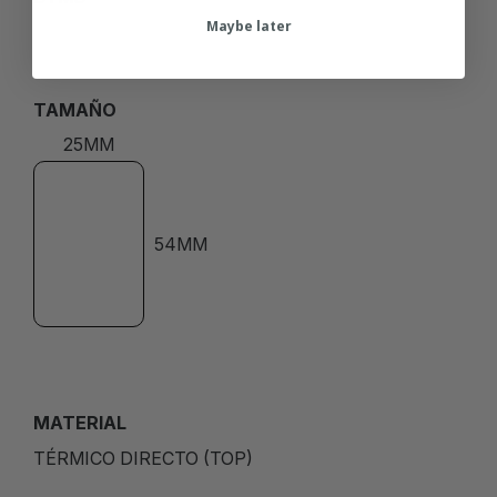
Maybe later
TAMAÑO
25MM
54MM
MATERIAL
TÉRMICO DIRECTO (TOP)