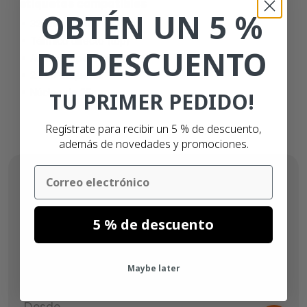
etiquetas compatibles
OBTÉN UN 5 %
32mm x 25mm
Térmico directo (top)
DE DESCUENTO
Adhesivo permanente
2.580 etiquetas
Núcleo de 25mm
TU PRIMER PEDIDO!
Regístrate para recibir un 5 % de descuento,
además de novedades y promociones.
Email
5 % de descuento
Maybe later
Desde