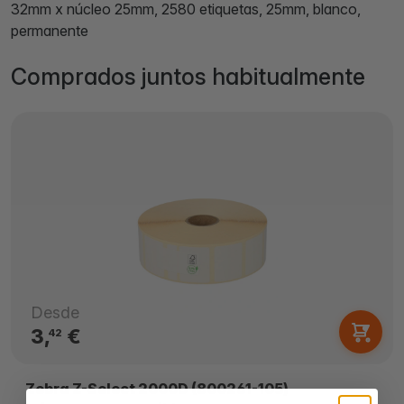
32mm x núcleo 25mm, 2580 etiquetas, 25mm, blanco,
permanente
Comprados juntos habitualmente
Desde
3,
€
42
Zebra Z-Select 2000D (800261-105)