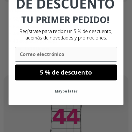
DE DESCUENTO
Etiquetas A4
TU PRIMER PEDIDO!
52,5mm x 29,7mm
Papel blanco
Regístrate para recibir un 5 % de descuento,
Adhesivo permanente
además de novedades y promociones.
40 etiquetas por hoja
Caja de 100 hojas
Email
5 % de descuento
Maybe later