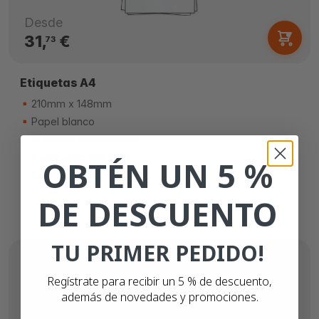
Desde
31,
€
73
Etiquetas A4
210mm x 148mm
Papel blanco
Adhesivo permanente
2 etiquetas por hoja
OBTÉN UN 5 %
Caja de 500 hojas
DE DESCUENTO
TU PRIMER PEDIDO!
Regístrate para recibir un 5 % de descuento,
además de novedades y promociones.