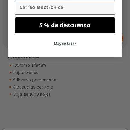
Email
5 % de descuento
Desde
54,
€
30
Maybe later
Etiquetas A4
105mm x 148mm
Papel blanco
Adhesivo permanente
4 etiquetas por hoja
Caja de 1000 hojas