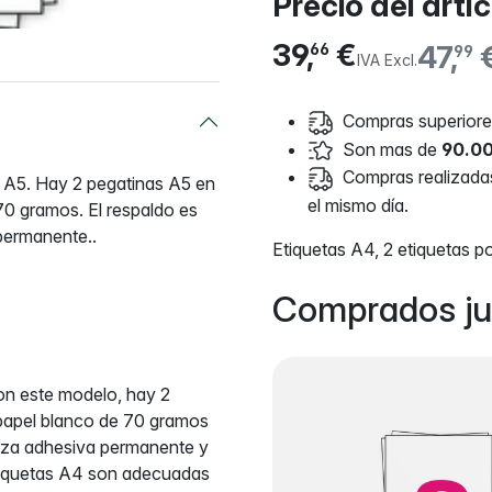
Precio del artí
39,
€
47,
66
99
IVA Excl.
Compras superiores
Son mas de
90.00
Compras realizadas 
s A5. Hay 2 pegatinas A5 en
el mismo día.
70 gramos. El respaldo es
permanente..
Etiquetas A4, 2 etiquetas 
Comprados ju
n este modelo, hay 2
 papel blanco de 70 gramos
erza adhesiva permanente y
etiquetas A4 son adecuadas