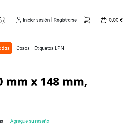
Iniciar sesión
Registrarse
0,00 €
|
zadas
Casos
Etiquetas LPN
210 mm x 148 mm,
as
Agregue su reseña