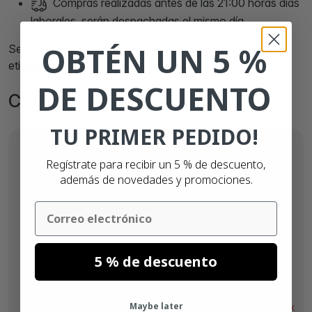
Compras realizadas antes de las 21:00 horas días
laborales, serán despachadas el mismo día.
OBTÉN UN 5 %
Seur paquete de inicio: Dymo LW 4XL + 12 rollos de
etiquetas compatibles Dymo S0904980
DE DESCUENTO
Comprados juntos habitualmente
TU PRIMER PEDIDO!
Regístrate para recibir un 5 % de descuento,
además de novedades y promociones.
Email
5 % de descuento
Desde
6,
€
29
Maybe later
Sin stock