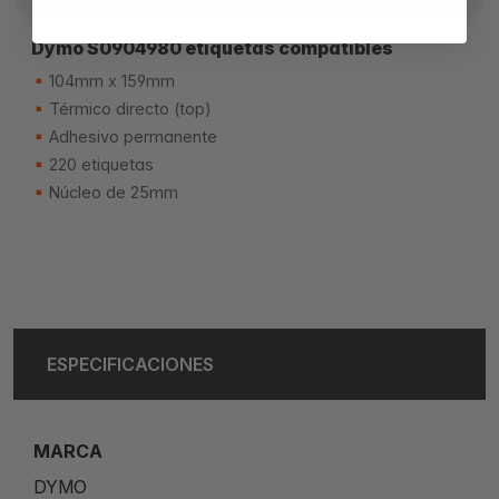
Dymo S0904980 etiquetas compatibles
104mm x 159mm
Térmico directo (top)
Adhesivo permanente
220 etiquetas
Núcleo de 25mm
ESPECIFICACIONES
MARCA
DYMO