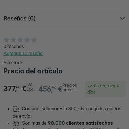
Reseñas (0)
0 reseñas
Agregue su reseña
Sin stock
Precio del artículo
IVA
Precios
Entrega en 4
377,
€
456,
€
60
90
Excl.
brutos
días
Compras superiores a 350,- No paga los gastos
de envío!
Son mas de
90.000 clientes satisfechos