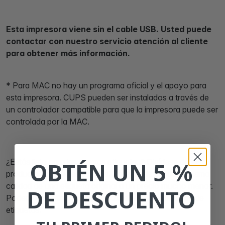
Esta impresora viene sin el cable USB. Usted puede
contactar con nuestro servicio atención al cliente
para obtener más información.
* Para MAC no hay un programa oficial y el apoyo para
esta impresora. CUPS pueden ser instalados a través de
un controlador compatible para que la impresora puede ser
controlada por la MAC.
¿Estás listo para las nuevas etiquetas? Olvídese de los
OBTÉN UN 5 %
productos originales y caros. Zolemba le brinda la misma
calidad de una etiqueta original a un precio mucho menor.
DE DESCUENTO
Podemos suministrar más de 20 diferentes modelos de
etiquetas.