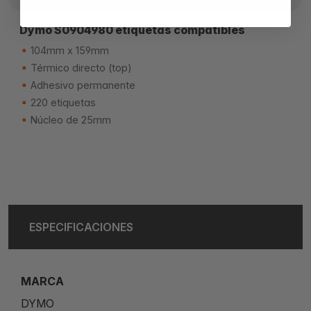
Dymo S0904980 etiquetas compatibles
104mm x 159mm
Térmico directo (top)
Adhesivo permanente
220 etiquetas
Núcleo de 25mm
ESPECIFICACIONES
MARCA
DYMO