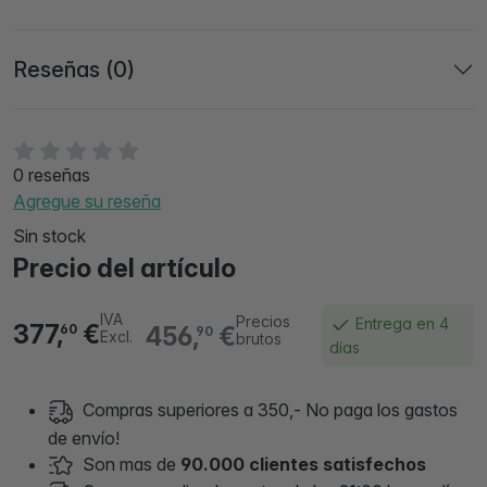
Reseñas (0)
0 reseñas
Agregue su reseña
Sin stock
Precio del artículo
IVA
Precios
Entrega en 4
377,
€
456,
€
60
90
Excl.
brutos
días
Compras superiores a 350,- No paga los gastos
de envío!
Son mas de
90.000 clientes satisfechos