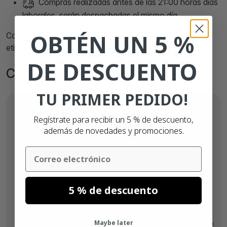
Compras realizadas antes de las 21:00 horas días
laborales, serán despachadas el mismo día.
OBTÉN UN 5 %
Correos paquete de inicio: Dymo LW 4XL + 12 rollos de
etiquetas compatibles Dymo S0904980
DE DESCUENTO
Comprados juntos habitualmente
TU PRIMER PEDIDO!
Regístrate para recibir un 5 % de descuento,
además de novedades y promociones.
Email
5 % de descuento
Desde
6,
€
29
Maybe later
Sin stock