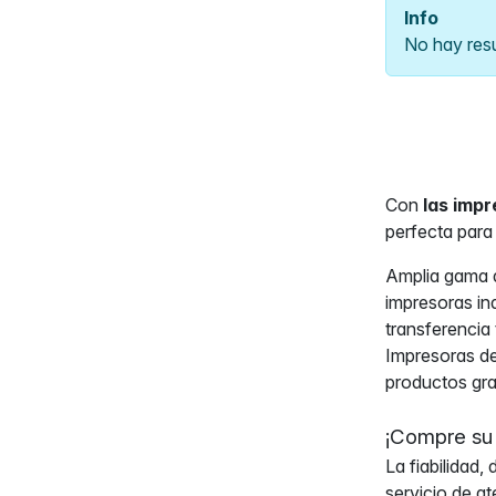
Info
No hay res
Con
las impr
perfecta para
Amplia gama d
impresoras in
transferencia 
Impresoras de
productos gra
¡Compre su 
La fiabilidad
servicio de a