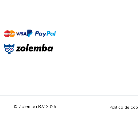
master
visa
paypal
On account
© Zolemba B.V 2026
Política de co