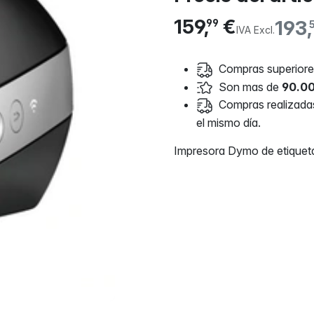
159,
€
193,
99
IVA Excl.
Compras superiores
Son mas de
90.00
Compras realizadas 
el mismo día.
Impresora Dymo de etiqueta