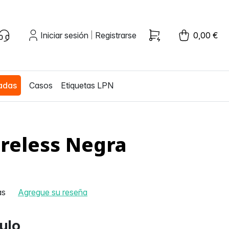
Iniciar sesión
Registrarse
0,00 €
|
zadas
Casos
Etiquetas LPN
reless Negra
as
Agregue su reseña
culo