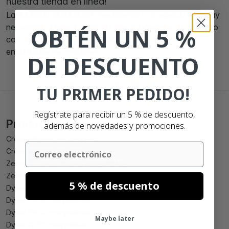
nuestra tienda en linea!
La fiabilidad, durabilidad, rendimiento y el espacio son muy
necesarios Tiene dudas? Por favor, póngase en contacto
OBTÉN UN 5 %
con nuestro servicio de atencion al cliente, estamos
encantados de ayudarle!
DE DESCUENTO
TU PRIMER PEDIDO!
Regístrate para recibir un 5 % de descuento,
Productos Populares
además de novedades y promociones.
Crear etiqueta de cerveza
Email
Crear etiqueta de vino
Zebra 102mm x 150mm compatibles
Zebra 102mm x 210mm compatibles
5 % de descuento
Dymo 99010 compatibles
Dymo 99012 compatibles
Dymo 99014 compatibles
Maybe later
Dymo 11352 compatibles