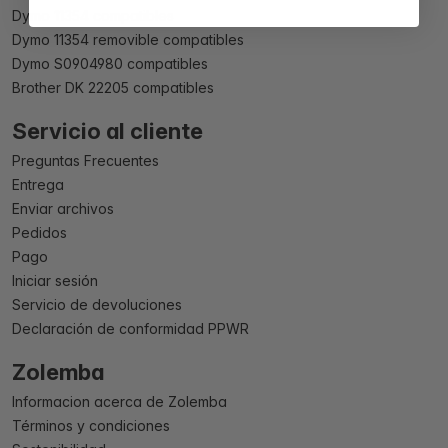
Dymo 11354 compatibles
Dymo 11354 removible compatibles
Dymo S0904980 compatibles
Brother DK 22205 compatibles
Servicio al cliente
Preguntas Frecuentes
Entrega
Enviar archivos
Pedidos
Pago
Iniciar sesión
Servicio de devoluciones
Declaración de conformidad PPWR
Zolemba
Informacion acerca de Zolemba
Términos y condiciones