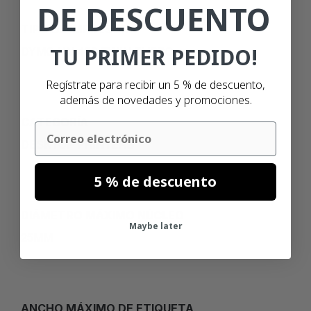
DE DESCUENTO
TIPO DE IMPRESORA
TU PRIMER PEDIDO!
DYMO LW 450 TWIN TURBO
Regístrate para recibir un 5 % de descuento,
además de novedades y promociones.
CATEGORÍA
Email
DESKTOP PRINTERS
5 % de descuento
DIÁMETRO MÁXIMO NÚCLEO
Maybe later
25MM
ANCHO MÁXIMO DE ETIQUETA