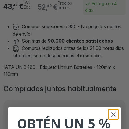
IVA
Precios
Entrega en 4
43,
€
52,
€
47
60
Excl.
brutos
días
Compras superiores a 350,- No paga los gastos
de envío!
Son mas de
90.000 clientes satisfechos
Compras realizadas antes de las 21:00 horas días
laborales, serán despachadas el mismo día.
IATA UN 3480 - Etiqueta Lithium Batteries - 120mm x
110mm
Comprados juntos habitualmente
OBTÉN UN 5 %