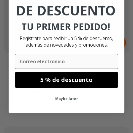
DE DESCUENTO
TU PRIMER PEDIDO!
Desde
Regístrate para recibir un 5 % de descuento,
31,
€
73
además de novedades y promociones.
Email
IATA UN 3481 - Lithium Batteries
120mm x 110mm
Plástico (PP)
5 % de descuento
Adhesivo permanente
1.000 etiquetas
Maybe later
Núcleo de 76mm