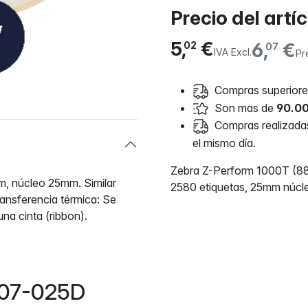
Precio del artí
5,
€
6,
€
02
07
IVA Excl.
Pr
Compras superiores
Son mas de
90.00
Compras realizadas 
el mismo día.
Zebra Z-Perform 1000T (8
, núcleo 25mm. Similar
2580 etiquetas, 25mm núcl
ansferencia térmica: Se
na cinta (ribbon).
007-025D