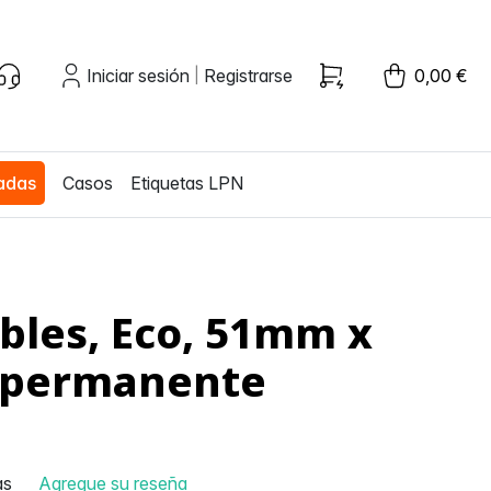
Iniciar sesión
Registrarse
0,00 €
|
zadas
Casos
Etiquetas LPN
bles, Eco, 51mm x
, permanente
as
Agregue su reseña