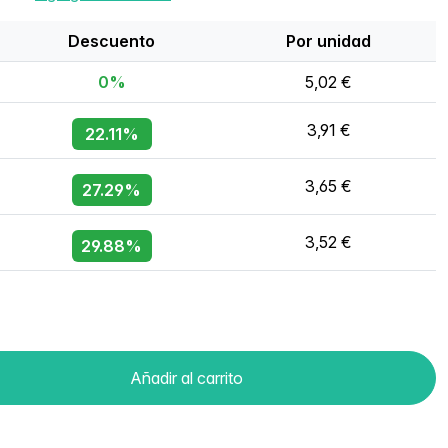
Descuento
Por unidad
0%
5,02 €
3,91 €
22.11%
3,65 €
27.29%
3,52 €
29.88%
Añadir al carrito