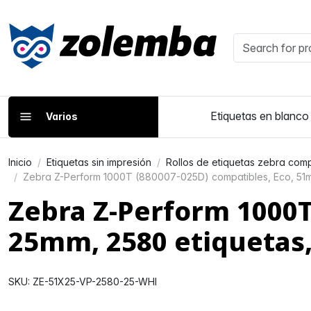
Etiquetas en blanco
Varios
Inicio
Etiquetas sin impresión
Rollos de etiquetas zebra comp
Zebra Z-Perform 1000T (880007-025D) compatibles, Eco, 51m
Zebra Z-Perform 1000T
25mm, 2580 etiquetas
SKU: ZE-51X25-VP-2580-25-WHI