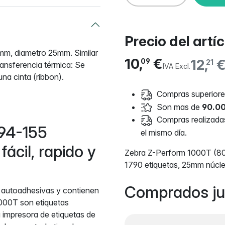
Precio del artí
mm, diametro 25mm. Similar
10,
€
12,
09
21
ansferencia térmica: Se
IVA Excl.
na cinta (ribbon).
Compras superiores
Son mas de
90.00
Compras realizadas 
94-155
el mismo día.
ácil, rapido y
Zebra Z-Perform 1000T (8
1790 etiquetas, 25mm núcl
Comprados ju
 autoadhesivas y contienen
000T son etiquetas
 impresora de etiquetas de