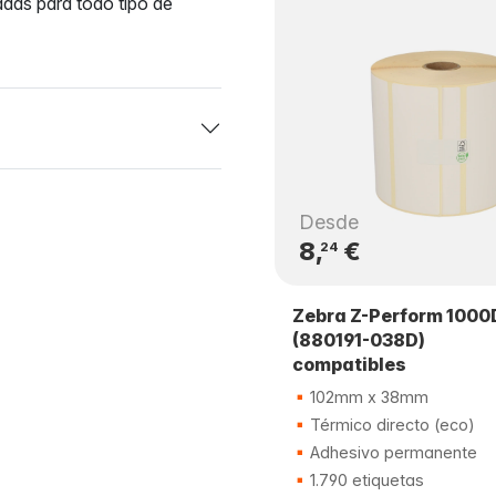
das para todo tipo de
Desde
8,
€
24
Zebra Z-Perform 1000
(880191-038D)
compatibles
102mm x 38mm
Térmico directo (eco)
Adhesivo permanente
1.790 etiquetas