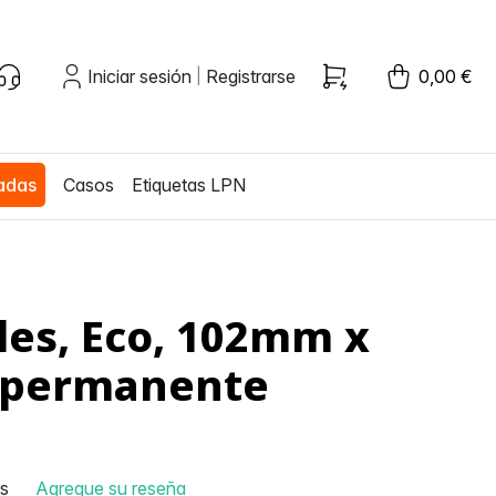
Iniciar sesión
Registrarse
0,00 €
|
zadas
Casos
Etiquetas LPN
les, Eco, 102mm x
, permanente
as
Agregue su reseña