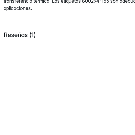
transferencia térmica. Las etiquetas 800294-155 son adecua
aplicaciones.
Reseñas (1)