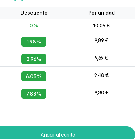
Descuento
Por unidad
0%
10,09 €
9,89 €
1.98%
9,69 €
3.96%
9,48 €
6.05%
9,30 €
7.83%
Añadir al carrito