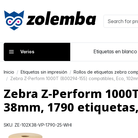
Etiquetas en blanco
Varios
Inicio
Etiquetas sin impresión
Rollos de etiquetas zebra comp
Zebra Z-Perform 1000T (800294-155) compatibles, Eco, 102m
Zebra Z-Perform 1000T
38mm, 1790 etiquetas
SKU: ZE-102X38-VP-1790-25-WHI