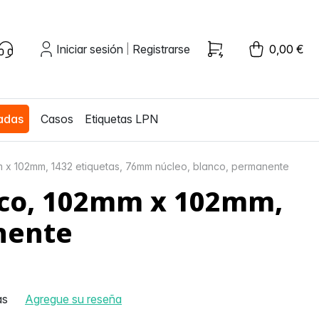
Iniciar sesión
Registrarse
0,00 €
|
zadas
Casos
Etiquetas LPN
 x 102mm, 1432 etiquetas, 76mm núcleo, blanco, permanente
 Eco, 102mm x 102mm,
nente
as
Agregue su reseña