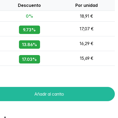
Descuento
Por unidad
0%
18,91 €
17,07 €
9.73%
16,29 €
13.86%
15,69 €
17.03%
Añadir al carrito