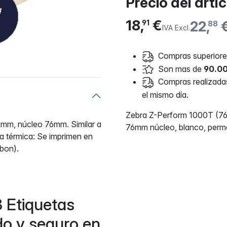
Precio del artí
18,
€
22,
91
88
IVA Excl.
Compras superiores
Son mas de
90.00
Compras realizadas 
el mismo día.
Zebra Z-Perform 1000T (76
mm, núcleo 76mm. Similar a
76mm núcleo, blanco, perm
a térmica: Se imprimen en
bbon).
 Etiquetas
do y seguro en