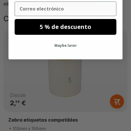
etiquetas, 25mm diámetro, blanco, removible
Email
Comprados juntos habitualmente
5 % de descuento
Maybe later
Desde
2,
€
99
Zebra etiquetas compatibles
102mm x 150mm