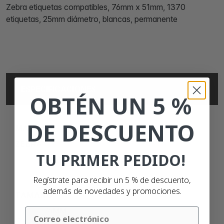
Zebra etiquetas compatibles, 76mm x 51mm, 1370
etiquetas, 25mm diámetro, blancas, permanente
ESPECIFICACIONES
OBTÉN UN 5 %
DE DESCUENTO
MARCA
ZEBRA
TU PRIMER PEDIDO!
Regístrate para recibir un 5 % de descuento,
además de novedades y promociones.
TAMAÑO
76MM
Email