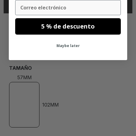
Email
ESPECIFICACIONES
5 % de descuento
MARCA
ZEBRA
Maybe later
TAMAÑO
57MM
102MM