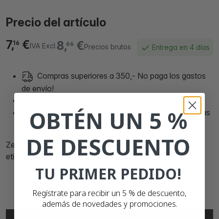
Precio del artículo
7,
€
8,
€
16
66
IVA Excl.
Precios brutos
Entrega en 4 días
Compras superiores a 350,- No paga los gastos
de envío!
Son mas de
90.000 clientes satisfechos
OBTÉN UN 5 %
Compras realizadas antes de las 21:00 horas días
laborales, serán despachadas el mismo día.
DE DESCUENTO
Zebra etiquetas compatibles, 57mm x 102mm, 700
etiquetas, núcleo 25mm, blanco, permanente
TU PRIMER PEDIDO!
Regístrate para recibir un 5 % de descuento,
además de novedades y promociones.