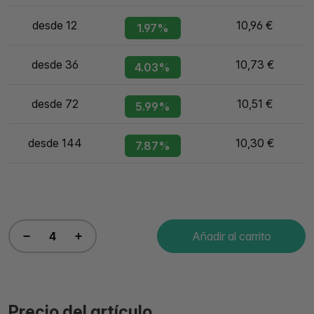
desde 12
10,96 €
1.97%
desde 36
10,73 €
4.03%
desde 72
10,51 €
5.99%
desde 144
10,30 €
7.87%
Añadir al carrito
Precio del artículo