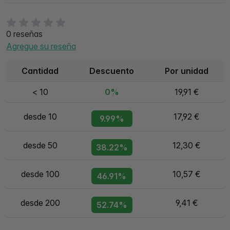
0 reseñas
Agregue su reseña
Cantidad
Descuento
Por unidad
< 10
0%
19,91 €
desde 10
17,92 €
9.99%
desde 50
12,30 €
38.22%
desde 100
10,57 €
46.91%
desde 200
9,41 €
52.74%