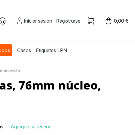
Iniciar sesión
Registrarse
0,00 €
|
zadas
Casos
Etiquetas LPN
permanente
tas, 76mm núcleo,
as
Agregue su reseña