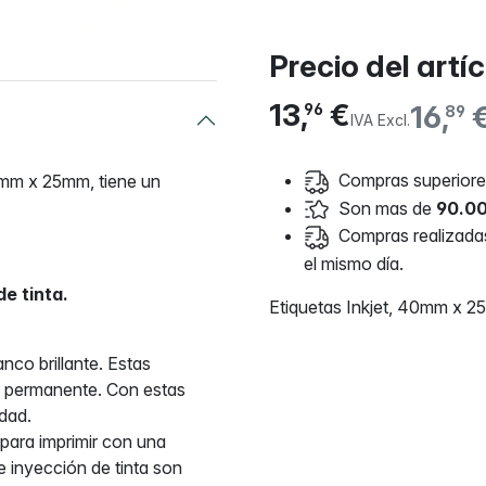
Precio del artí
13,
€
16,
96
89
IVA Excl.
Compras superiores
40mm x 25mm, tiene un
Son mas de
90.00
Compras realizadas 
el mismo día.
e tinta.
Etiquetas Inkjet, 40mm x 2
nco brillante. Estas
a permanente. Con estas
lidad.
para imprimir con una
e inyección de tinta son