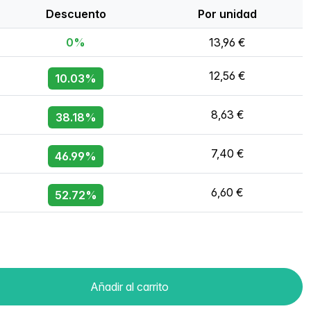
Descuento
Por unidad
0%
13,96 €
12,56 €
10.03%
8,63 €
38.18%
7,40 €
46.99%
6,60 €
52.72%
Añadir al carrito