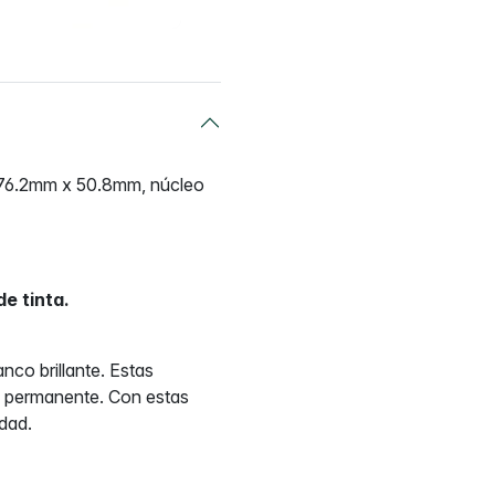
), 76.2mm x 50.8mm, núcleo
e tinta.
nco brillante. Estas
a permanente. Con estas
idad.