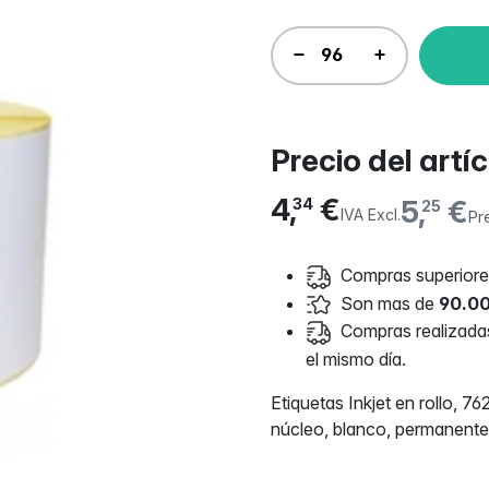
Precio del artí
4,
€
5,
€
34
25
IVA Excl.
Pr
Compras superiores
Son mas de
90.00
Compras realizadas 
el mismo día.
Etiquetas Inkjet en rollo,
núcleo, blanco, permanente