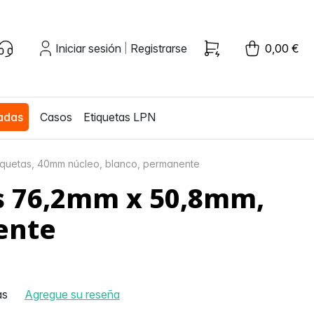
Iniciar sesión
Registrarse
0,00 €
|
zadas
Casos
Etiquetas LPN
etiquetas, 40mm núcleo, blanco, permanente
tas 76,2mm x 50,8mm,
ente
as
Agregue su reseña