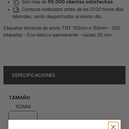
Son mas de
90.000 clientes satisfechos
Compras realizadas antes de las 21:00 horas días
laborales, serán despachadas el mismo día.
Etiquetas térmicas de envío TNT 102mm x 150mm - 300
etiquetas - Eco-blanco-permanente - núcleo 25 mm
ESPECIFICACIONES
TAMAÑO
102MM