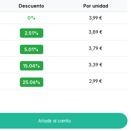
Descuento
Por unidad
0%
3,99 €
3,89 €
2.51%
3,79 €
5.01%
3,39 €
15.04%
2,99 €
25.06%
Añadir al carrito