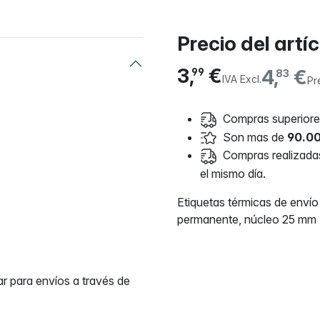
Precio del artí
3,
€
4,
€
99
83
IVA Excl.
Pr
Compras superiores
Son mas de
90.00
Compras realizadas 
el mismo día.
Etiquetas térmicas de env
permanente, núcleo 25 mm
r para envíos a través de