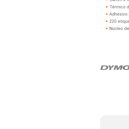
Térmico di
Adhesivo
220 etiqu
Núcleo d