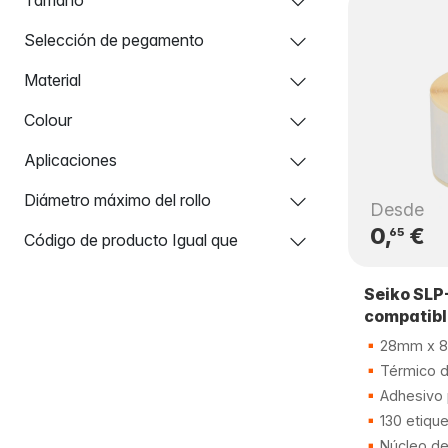
Selección de pegamento
Material
Colour
Aplicaciones
Diámetro máximo del rollo
Desde
0,
€
65
Código de producto Igual que
Seiko SLP
compatib
28mm x 
Térmico di
Adhesivo
130 etiqu
Núcleo d