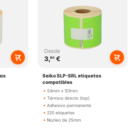
Desde
3,
€
80
tas
Seiko SLP-SRL etiquetas
compatibles
54mm x 101mm
Térmico directo (top)
Adhesivo permanente
220 etiquetas
Núcleo de 25mm