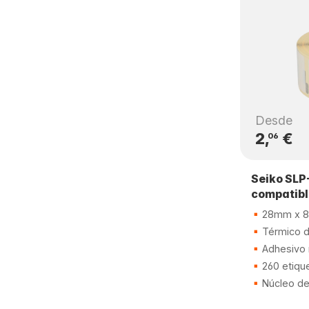
Desde
2,
€
06
Seiko SLP
compatib
28mm x 
Térmico di
Adhesivo 
260 etiqu
Núcleo d