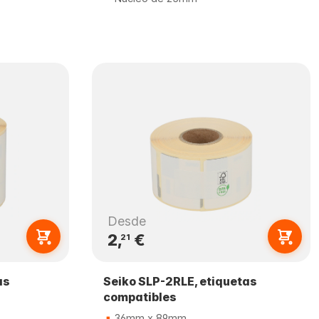
Desde
2,
€
21
as
Seiko SLP-2RLE, etiquetas
compatibles
36mm x 89mm