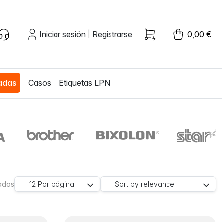
Iniciar sesión
Registrarse
0,00 €
|
zadas
Casos
Etiquetas LPN
rados
12
Por página
Sort by
relevance