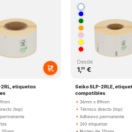
Desde
1,
€
39
-2RL, etiquetas
Seiko SLP-2RLE, etique
les
compatibles
89mm
36mm x 89mm
recto (top)
Térmico directo (top)
 permanente
Adhesivo permanente
etas
260 etiquetas
e 25mm
Núcleo de 25mm