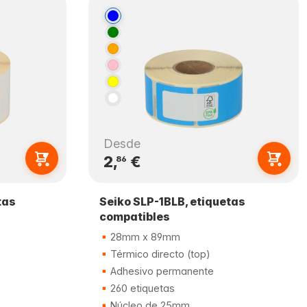
Desde
2,
€
86
tas
Seiko SLP-1BLB, etiquetas
compatibles
28mm x 89mm
Térmico directo (top)
Adhesivo permanente
260 etiquetas
Núcleo de 25mm