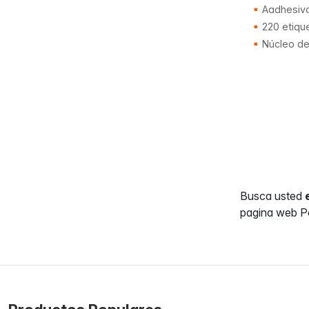
Aadhesiv
220 etiqu
Núcleo d
Busca usted
pagina web Po