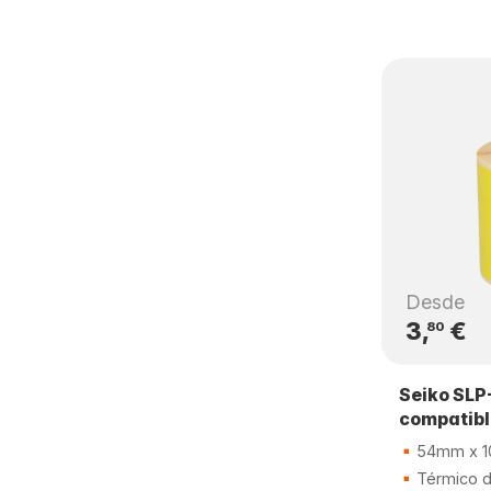
Desde
3,
€
80
Seiko SLP
compatib
54mm x 
Térmico di