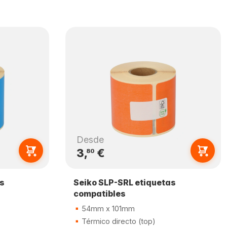
Desde
3,
€
80
s
Seiko SLP-SRL etiquetas
compatibles
54mm x 101mm
Térmico directo (top)