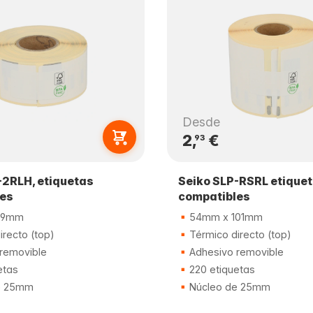
Desde
2,
€
93
-2RLH, etiquetas
Seiko SLP-RSRL etique
les
compatibles
89mm
54mm x 101mm
recto (top)
Térmico directo (top)
removible
Adhesivo removible
etas
220 etiquetas
e 25mm
Núcleo de 25mm