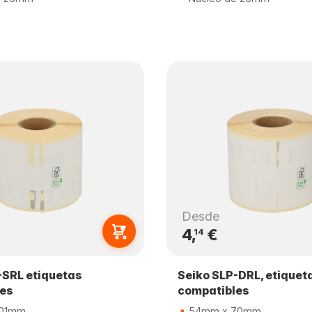
Desde
4,
€
14
-SRL etiquetas
Seiko SLP-DRL, etiquet
les
compatibles
101mm
54mm x 70mm