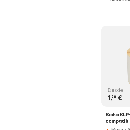
Desde
1,
€
70
Seiko SLP
compatib
54mm x 