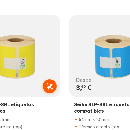
Desde
3,
€
80
-SRL etiquetas
Seiko SLP-SRL etiqueta
les
compatibles
101mm
54mm x 101mm
recto (top)
Térmico directo (top)