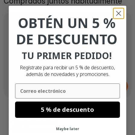
Comprados juntos habitualmente
OBTÉN UN 5 %
DE DESCUENTO
TU PRIMER PEDIDO!
Regístrate para recibir un 5 % de descuento,
además de novedades y promociones.
Desde
Email
6,
€
29
Dymo S0904980 etiquetas compatibles
5 % de descuento
104mm x 159mm
Térmico directo (top)
Maybe later
Adhesivo permanente