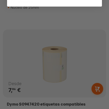
220 etiquetas
Núcleo de 25mm
Desde
7,
€
86
Dymo S0947420 etiquetas compatibles