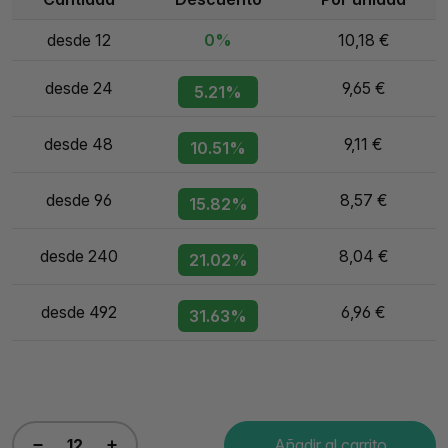
desde 12
0%
10,18 €
desde 24
9,65 €
5.21%
desde 48
9,11 €
10.51%
desde 96
8,57 €
15.82%
desde 240
8,04 €
21.02%
desde 492
6,96 €
31.63%
Añadir al carrito