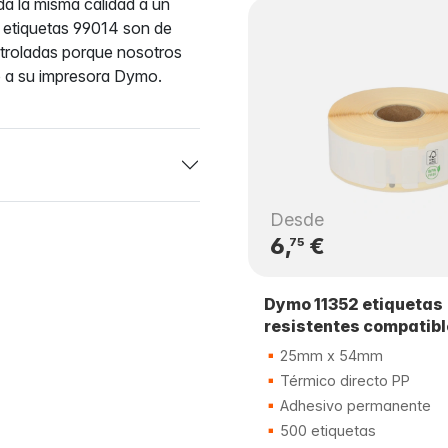
da la misma calidad a un
 etiquetas 99014 son de
ntroladas porque nosotros
o a su impresora Dymo.
Desde
6,
€
75
Dymo 11352 etiquetas
resistentes compatib
25mm x 54mm
Térmico directo PP
Adhesivo permanente
500 etiquetas