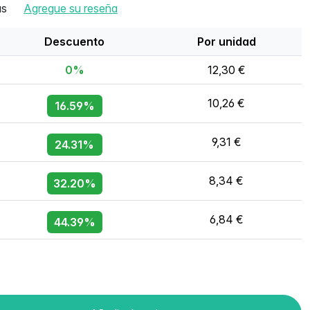
as
Agregue su reseña
Descuento
Por unidad
0%
12,30 €
10,26 €
16.59%
9,31 €
24.31%
8,34 €
32.20%
6,84 €
44.39%