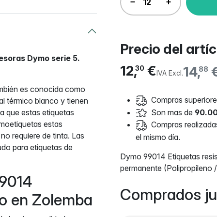
Precio del artí
resoras Dymo serie 5.
12,
€
14,
30
88
IVA Excl.
mbién es conocida como
Compras superiores
l térmico blanco y tienen
Son mas de
90.00
ca que estas etiquetas
moetiquetas estas
Compras realizadas 
no requiere de tinta. Las
el mismo día.
udo para etiquetas de
Dymo 99014 Etiquetas resis
permanente (Polipropileno /
99014
Comprados ju
uro en Zolemba