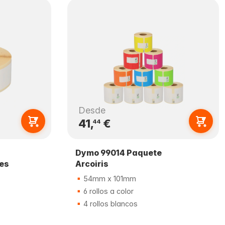
Desde
41,
€
44
Dymo 99014 Paquete
les
Arcoiris
54mm x 101mm
6 rollos a color
4 rollos blancos