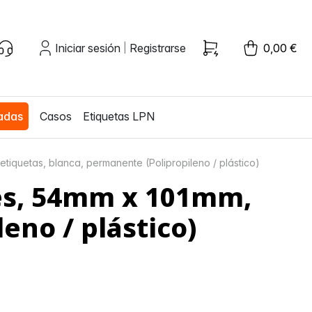
Iniciar sesión
Registrarse
0,00 €
|
zadas
Casos
Etiquetas LPN
tiquetas, blanca, permanente (Polipropileno / plástico)
les, 54mm x 101mm,
eno / plástico)