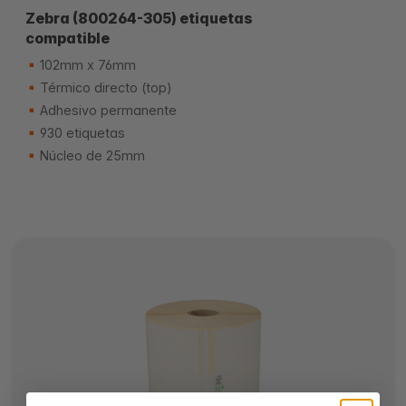
Zebra (800264-305) etiquetas
compatible
102mm x 76mm
Térmico directo (top)
Adhesivo permanente
930 etiquetas
Núcleo de 25mm