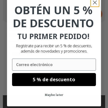
OBTÉN UN 5 %
Desde
10,
€
45
DE DESCUENTO
Bixolon 800264-305BIX etiquetas
TU PRIMER PEDIDO!
compatibles
102mm x 76mm
Regístrate para recibir un 5 % de descuento,
Térmico directo (top)
además de novedades y promociones.
Adhesivo permanente
930 etiquetas
Email
Núcleo de 25mm
5 % de descuento
Maybe later
ESPECIFICACIONES