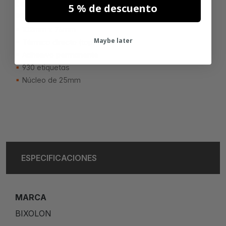
Zebra (800264-305) etiquetas
5 % de descuento
compatible
102mm x 76mm
Maybe later
Térmico directo (top)
Adhesivo permanente
930 etiquetas
Núcleo de 25mm
ESPECIFICACIONES
MARCA
BIXOLON