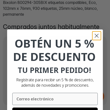
Bixolon 800294-305BIX etiquetas compatibles, Eco,
102mm x 76mm, 930 etiquetas, 25mm núcleo, blanco,
permanente
Comprados juntos habitualmente
OBTÉN UN 5 %
DE DESCUENTO
TU PRIMER PEDIDO!
Regístrate para recibir un 5 % de descuento,
además de novedades y promociones.
Desde
Email
10,
€
48