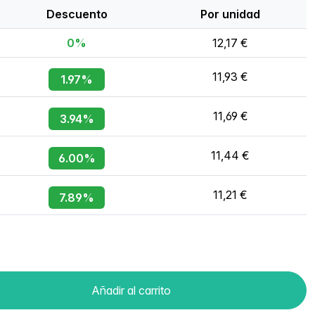
Descuento
Por unidad
0%
12,17 €
11,93 €
1.97%
11,69 €
3.94%
11,44 €
6.00%
11,21 €
7.89%
Añadir al carrito