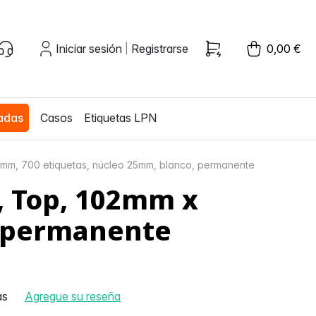
Iniciar sesión
Registrarse
0,00 €
|
zadas
Casos
Etiquetas LPN
2mm, 700 etiquetas, núcleo 25mm, blanco, permanente
, Top, 102mm x
, permanente
as
Agregue su reseña