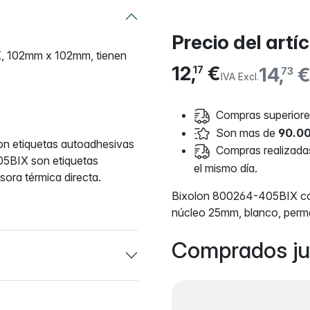
Precio del artí
X, 102mm x 102mm, tienen
12,
€
14,
17
73
IVA Excl.
Compras superiores
Son mas de
90.00
n etiquetas autoadhesivas
Compras realizadas 
05BIX son etiquetas
el mismo día.
ora térmica directa.
Bixolon 800264-405BIX com
núcleo 25mm, blanco, perm
Comprados ju