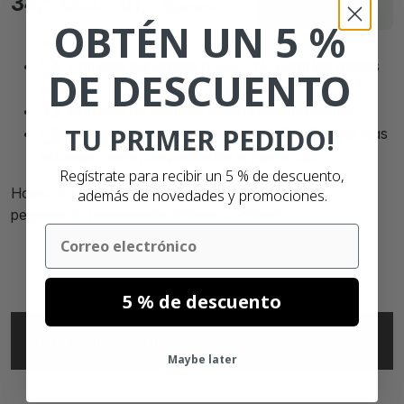
34,
€
41,
€
72
Excl.
brutos
días
OBTÉN UN 5 %
Compras superiores a 350,- No paga los gastos
DE DESCUENTO
de envío!
Son mas de
90.000 clientes satisfechos
TU PRIMER PEDIDO!
Compras realizadas antes de las 21:00 horas días
laborales, serán despachadas el mismo día.
Regístrate para recibir un 5 % de descuento,
Hojas de pegatinas A4, 1 unidad por hoja, naranja,
además de novedades y promociones.
pegamento permanente, 210mm x 296mm
Email
5 % de descuento
ESPECIFICACIONES
Maybe later