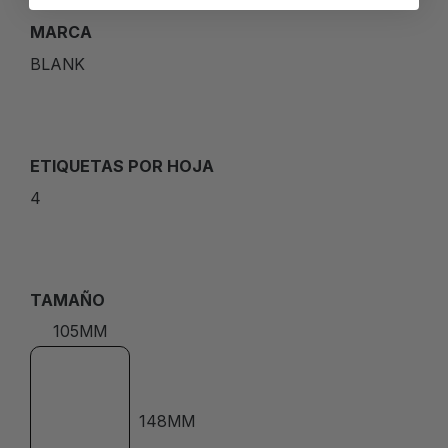
MARCA
BLANK
ETIQUETAS POR HOJA
4
TAMAÑO
105MM
148MM