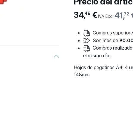
Precio del artí
34,
€
41,
48
72
IVA Excl.
Compras superiores
Son mas de
90.00
Compras realizadas 
el mismo día.
Hojas de pegatinas A4, 4 u
148mm