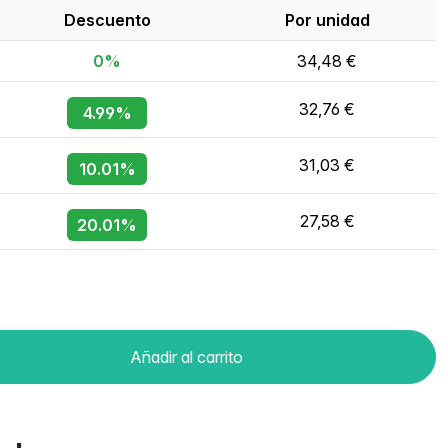
Descuento
Por unidad
0%
34,48 €
32,76 €
4.99%
31,03 €
10.01%
27,58 €
20.01%
Añadir al carrito