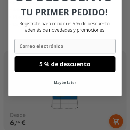
Papel blanco
TU PRIMER PEDIDO!
Adhesivo permanente
14 etiquetas por hoja
Regístrate para recibir un 5 % de descuento,
Caja de 100 hojas
además de novedades y promociones.
Email
5 % de descuento
Maybe later
Desde
6,
€
65