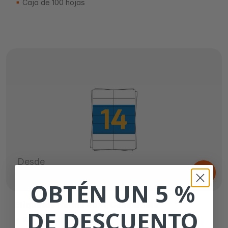
Caja de 100 hojas
Desde
6,
€
65
OBTÉN UN 5 %
Etiquetas Herma 4674, Compatible
DE DESCUENTO
105mm x 42,3mm