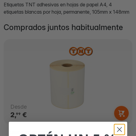
Etiquetas TNT adhesivas en hojas de papel A4, 4
etiquetas blancas por hoja, permanente, 105mm x 148mm
Comprados juntos habitualmente
Desde
2,
€
99
Zebra etiquetas compatibles TNT