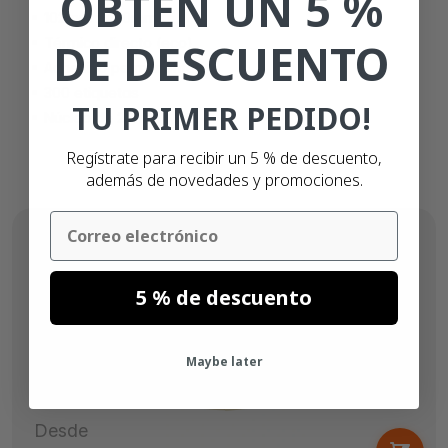
OBTÉN UN 5 %
102mm x 150mm
DE DESCUENTO
Térmico directo (eco)
Adhesivo permanente
300 etiquetas
TU PRIMER PEDIDO!
Núcleo de 25mm
Regístrate para recibir un 5 % de descuento,
además de novedades y promociones.
Email
5 % de descuento
Maybe later
Desde