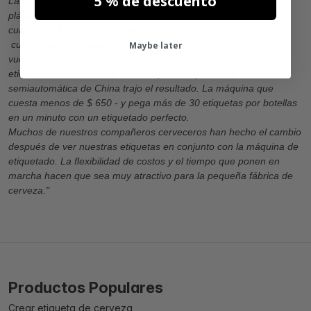
5 % de descuento
Las etiquetas que compramos en Zolemba es de un tipo de
plástico, llamado PP, y no se despega de la botella. Ni siquiera
cuando está mojado. Al principio las etiquetas eran
cuidadosamente pagadas a mano, hoy en dia es algo que se
Maybe later
vuelve aburrido y más cuando hay que pagar más de 3000
etiquetas en las botellas. Una máquina etiquetadora
semiautomática de China trajo el resultado. La máquina que
cuesta menos de $ 650 - y pega más de 30 etiquetas por botellas
en un minuto con un etiquetado perfecto.
Muchos de nuestros compañeros cerveceros han hecho el cambio
después de ver nuestras etiquetas en conjunto con la máquina de
etiquetado. La flexibilidad de costos y el tiempo que ponen en
marcha hacen que sea muy atractivo para la pequeña fábrica de
cerveza."
Productos Populares
Crear etiqueta de cerveza