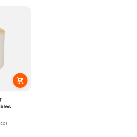
T
bles
eco)