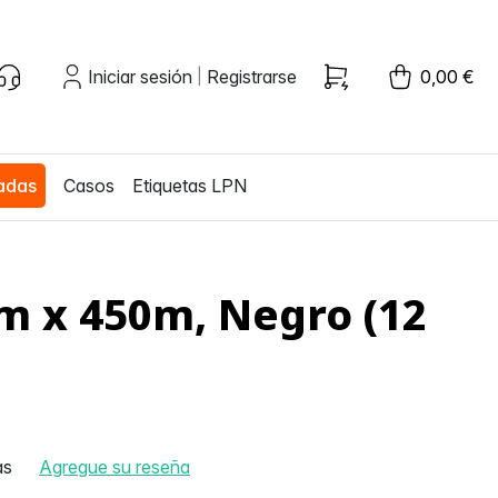
Iniciar sesión
Registrarse
0,00 €
|
zadas
Casos
Etiquetas LPN
m x 450m, Negro (12
as
Agregue su reseña