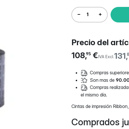
Precio del artí
108,
€
131,
95
IVA Excl.
Compras superiores
Son mas de
90.00
Compras realizadas 
el mismo día.
Cintas de impresión Ribbon
Comprados ju