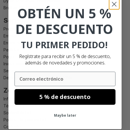
Dymo S0904980 compatibles
OBTÉN UN 5 %
Brother DK 22205 compatibles
Servicio al cliente
DE DESCUENTO
Preguntas Frecuentes
Entrega
TU PRIMER PEDIDO!
Enviar archivos
Pedidos
Regístrate para recibir un 5 % de descuento,
Pago
además de novedades y promociones.
Iniciar sesión
Servicio de devoluciones
Email
Declaración de conformidad PPWR
Zolemba
5 % de descuento
Informacion acerca de Zolemba
Términos y condiciones
Sostenibilidad
Maybe later
Política de privacidad
Contacto