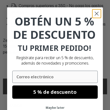
Compras superiores a 350,- No paga los gastos
de envío!
OBTÉN UN 5 %
Son mas de
90.000 clientes satisfechos
Compras realizadas antes de las 21:00 horas días
DE DESCUENTO
laborales, serán despachadas el mismo día.
Zebra (800264-605) etiquetas compatibles, 102mm x
TU PRIMER PEDIDO!
150mm, ECO, 300 etiquetas, núcleo 25mm, blanco,
permanente
Regístrate para recibir un 5 % de descuento,
además de novedades y promociones.
Email
ESPECIFICACIONES
5 % de descuento
MARCA
Maybe later