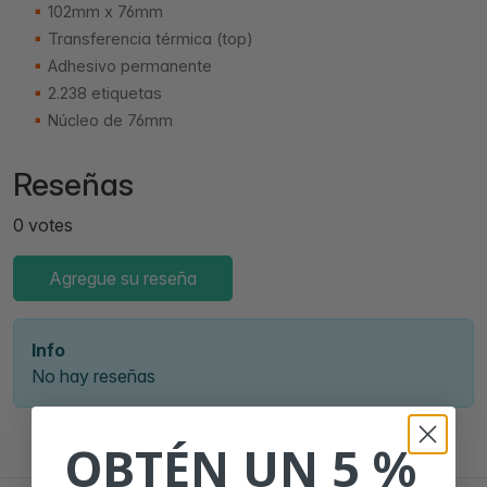
102mm x 76mm
Transferencia térmica (top)
Adhesivo permanente
2.238 etiquetas
Núcleo de 76mm
Reseñas
0 votes
Agregue su reseña
Info
No hay reseñas
OBTÉN UN 5 %