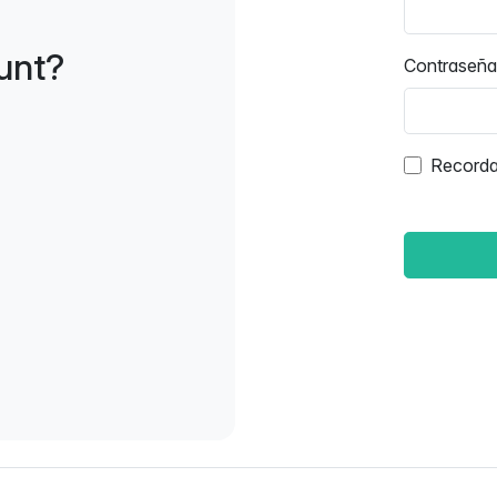
unt?
Contraseña
Record